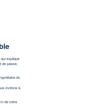
ble
qui explique
ot de passe,
opriétaire du
ous invitons à
ci de votre