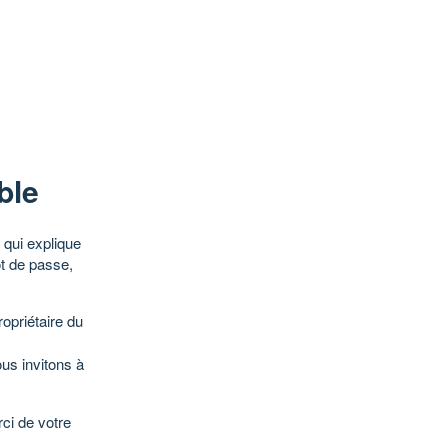
ble
qui explique
ot de passe,
opriétaire du
ous invitons à
ci de votre