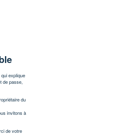
ble
qui explique
ot de passe,
opriétaire du
ous invitons à
ci de votre