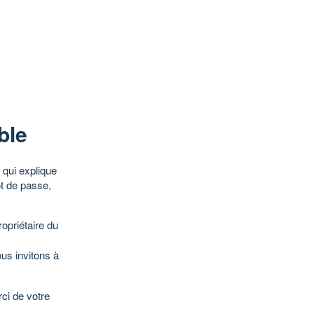
ble
qui explique
ot de passe,
opriétaire du
ous invitons à
ci de votre