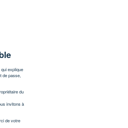
ble
qui explique
ot de passe,
opriétaire du
ous invitons à
ci de votre