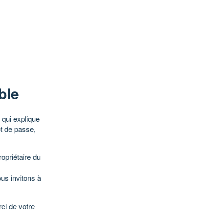
ble
qui explique
ot de passe,
opriétaire du
ous invitons à
ci de votre