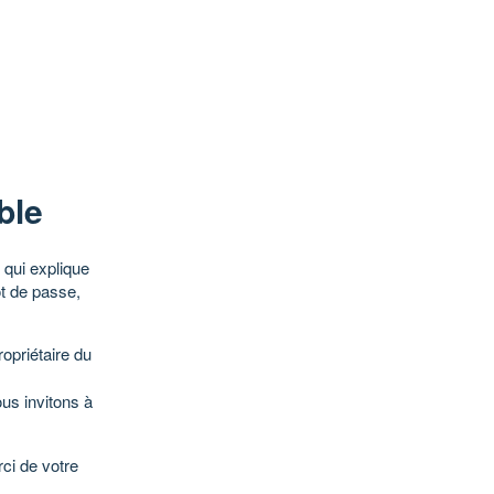
ble
qui explique
ot de passe,
opriétaire du
ous invitons à
ci de votre