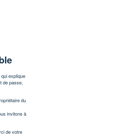
ble
qui explique
ot de passe,
opriétaire du
ous invitons à
ci de votre