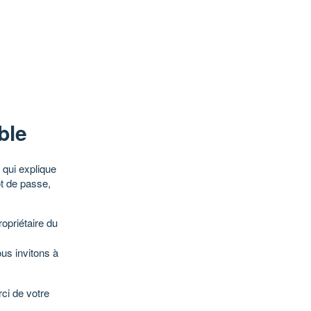
ble
qui explique
ot de passe,
opriétaire du
ous invitons à
ci de votre