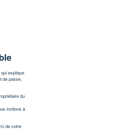
ble
qui explique
ot de passe,
opriétaire du
ous invitons à
ci de votre