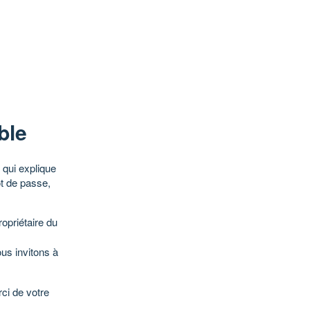
ble
qui explique
ot de passe,
opriétaire du
ous invitons à
ci de votre