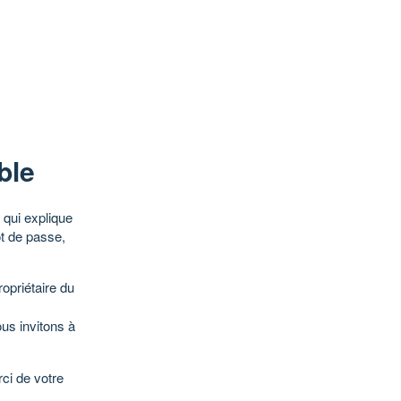
ble
qui explique
ot de passe,
opriétaire du
ous invitons à
ci de votre